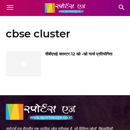
cbse cluster
सीबीएसई क्लस्टर 12 खो -खो गर्ल्स प्रतियोगिता
स्पोर्ट्स एज मैगजीन एक प्रसिद्ध खेल पत्रिका है, जो विभिन्न खेलों, खिलाड़ियों,