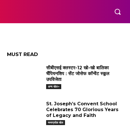
रेंगे
कॉमनवेल्थ गेम्स
ओलंपिक
अन्य खेल+
MORE
MUST READ
सीबीएसई क्लस्टर-12 खो-खो बालिका
चैंपियनशिप : सेंट जोसेफ कॉन्वेंट स्कूल
उपविजेता
अन्य खेल+
St. Joseph’s Convent School
Celebrates 70 Glorious Years
of Legacy and Faith
मध्यप्रदेश खेल