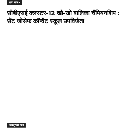
अन्य खेल+
सीबीएसई क्लस्टर-12 खो-खो बालिका चैंपियनशिप :
सेंट जोसेफ कॉन्वेंट स्कूल उपविजेता
मध्यप्रदेश खेल