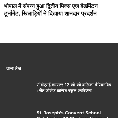
भोपाल में संपन्न हुआ द्वितीय मिक्स एज बैडमिंटन
टूर्नामेंट, खिलाड़ियों ने दिखाया शानदार प्रदर्शन
ताज़ा लेख
सीबीएसई क्लस्टर-12 खो-खो बालिका चैंपियनशिप
: सेंट जोसेफ कॉन्वेंट स्कूल उपविजेता
St. Joseph’s Convent School