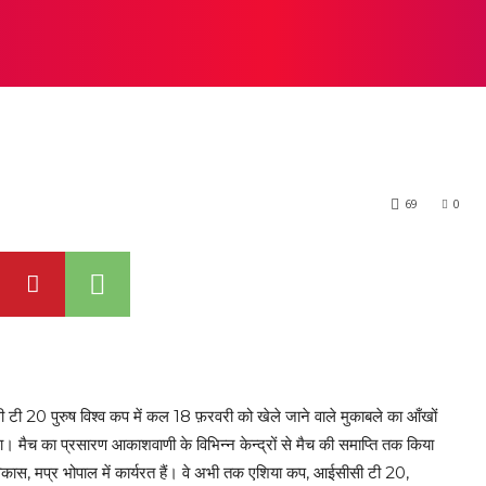
िश्व कप में दामोदर बिखे
रिकेट
हॉकी
फ़ुटबॉल
मध्यप्रदेश खेल
नेशनल गेम्स
एशियन गेम्स
69
0
टी 20 पुरुष विश्व कप में कल 18 फ़रवरी को खेले जाने वाले मुकाबले का आँखों
। मैच का प्रसारण आकाशवाणी के विभिन्न केन्द्रों से मैच की समाप्ति तक किया
कास, मप्र भोपाल में कार्यरत हैं। वे अभी तक एशिया कप, आईसीसी टी 20,