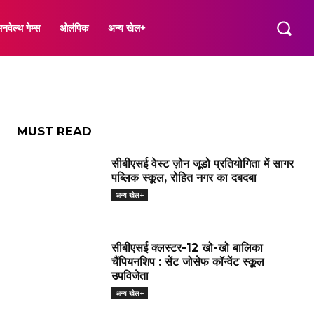
ी हॉकी
नवेल्थ गेम्स
ओलंपिक
अन्य खेल+
MUST READ
सीबीएसई वेस्ट ज़ोन जूडो प्रतियोगिता में सागर
पब्लिक स्कूल, रोहित नगर का दबदबा
अन्य खेल+
सीबीएसई क्लस्टर-12 खो-खो बालिका
चैंपियनशिप : सेंट जोसेफ कॉन्वेंट स्कूल
उपविजेता
अन्य खेल+