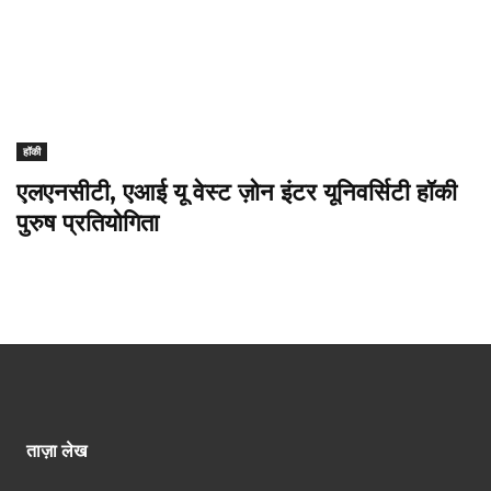
हॉकी
एलएनसीटी, एआई यू वेस्ट ज़ोन इंटर यूनिवर्सिटी हॉकी
पुरुष प्रतियोगिता
ताज़ा लेख