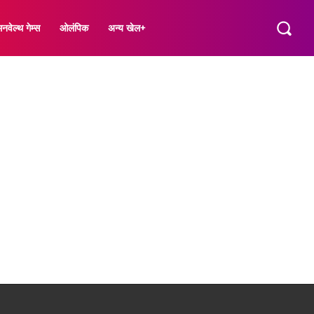
नवेल्थ गेम्स
ओलंपिक
अन्य खेल+