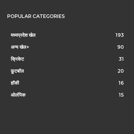
POPULAR CATEGORIES
मध्यप्रदेश खेल
193
अन्य खेल+
90
क्रिकेट
31
फ़ुटबॉल
20
हॉकी
16
ओलंपिक
15