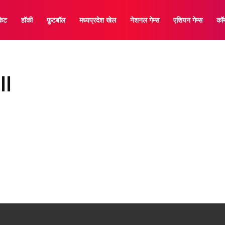
केट
हॉकी
फ़ुटबॉल
मध्यप्रदेश खेल
नेशनल गेम्स
एशियन गेम्स
कॉम
ll