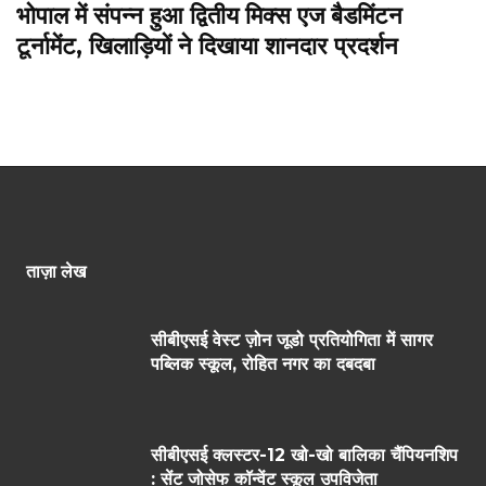
भोपाल में संपन्न हुआ द्वितीय मिक्स एज बैडमिंटन
टूर्नामेंट, खिलाड़ियों ने दिखाया शानदार प्रदर्शन
ताज़ा लेख
सीबीएसई वेस्ट ज़ोन जूडो प्रतियोगिता में सागर
पब्लिक स्कूल, रोहित नगर का दबदबा
सीबीएसई क्लस्टर-12 खो-खो बालिका चैंपियनशिप
: सेंट जोसेफ कॉन्वेंट स्कूल उपविजेता