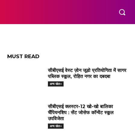
कॉमनवेल्थ गेम्स
ओलंपिक
अन्य खेल+
MORE
MUST READ
सीबीएसई वेस्ट ज़ोन जूडो प्रतियोगिता में सागर
पब्लिक स्कूल, रोहित नगर का दबदबा
अन्य खेल+
सीबीएसई क्लस्टर-12 खो-खो बालिका
चैंपियनशिप : सेंट जोसेफ कॉन्वेंट स्कूल
उपविजेता
अन्य खेल+