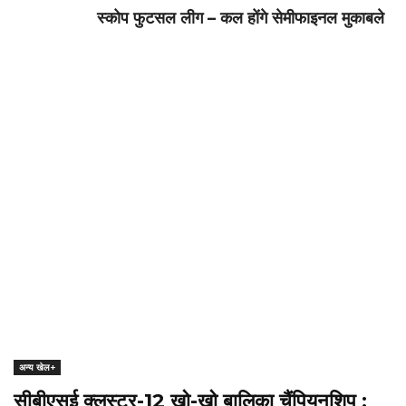
स्कोप फुटसल लीग – कल होंगे सेमीफाइनल मुकाबले
अन्य खेल+
सीबीएसई क्लस्टर-12 खो-खो बालिका चैंपियनशिप :