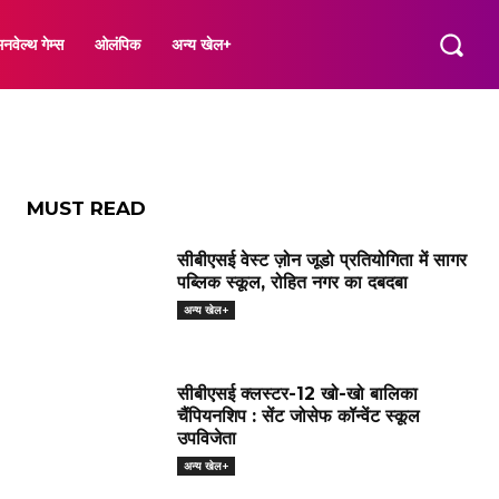
नए खेल
नवेल्थ गेम्स
ओलंपिक
अन्य खेल+
MUST READ
सीबीएसई वेस्ट ज़ोन जूडो प्रतियोगिता में सागर
पब्लिक स्कूल, रोहित नगर का दबदबा
अन्य खेल+
सीबीएसई क्लस्टर-12 खो-खो बालिका
चैंपियनशिप : सेंट जोसेफ कॉन्वेंट स्कूल
उपविजेता
अन्य खेल+