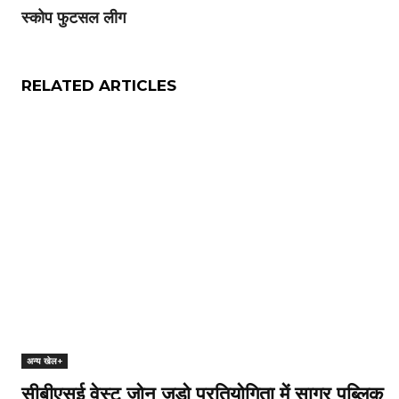
स्कोप फुटसल लीग
RELATED ARTICLES
अन्य खेल+
सीबीएसई वेस्ट ज़ोन जूडो प्रतियोगिता में सागर पब्लिक