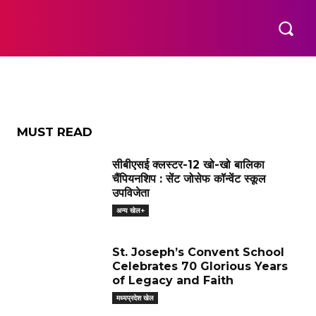
ांगता
कॉमनवेल्थ गेम्स
ओलंपिक
अन्य खेल+
MORE
MUST READ
सीबीएसई क्लस्टर-12 खो-खो बालिका
चैंपियनशिप : सेंट जोसेफ कॉन्वेंट स्कूल
उपविजेता
अन्य खेल+
St. Joseph’s Convent School
Celebrates 70 Glorious Years
of Legacy and Faith
मध्यप्रदेश खेल