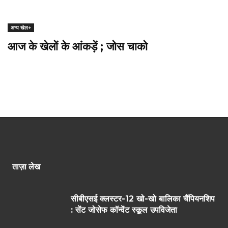
अन्य खेल+
आज के खेलों के आंकड़ें ; जोस चाको
ताज़ा लेख
सीबीएसई क्लस्टर-12 खो-खो बालिका चैंपियनशिप
: सेंट जोसेफ कॉन्वेंट स्कूल उपविजेता