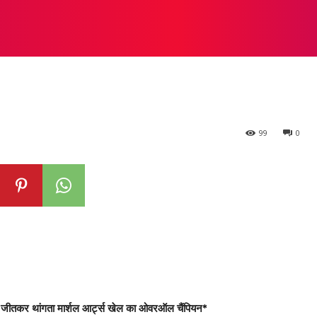
ीय 6 वीं राज्य स्तरीय थ
रिकेट
हॉकी
फ़ुटबॉल
मध्यप्रदेश खेल
नेशनल गेम्स
एशियन गेम्स
99
0
 पदक जीतकर थांगता मार्शल आर्ट्स खेल का ओवरऑल चैंपियन*