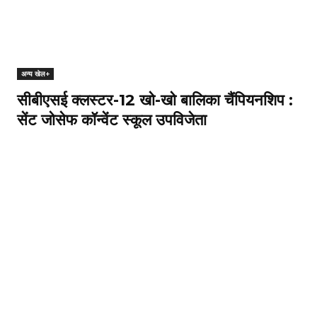
अन्य खेल+
सीबीएसई क्लस्टर-12 खो-खो बालिका चैंपियनशिप :
सेंट जोसेफ कॉन्वेंट स्कूल उपविजेता